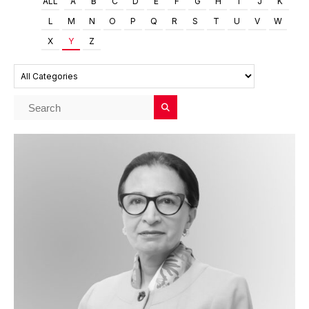
ALL
A
B
C
D
E
F
G
H
I
J
K
L
M
N
O
P
Q
R
S
T
U
V
W
X
Y
Z