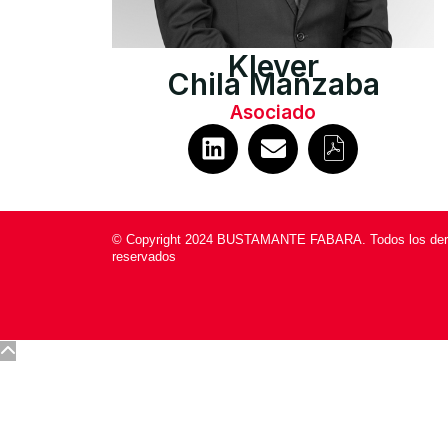
Klever
Chila Manzaba
Asociado
© Copyright 2024 BUSTAMANTE FABARA. Todos los de
reservados