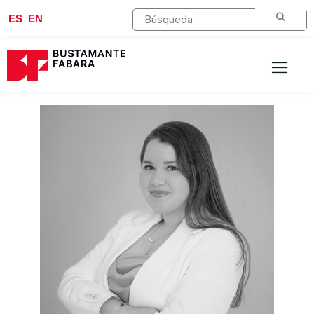
ES
EN