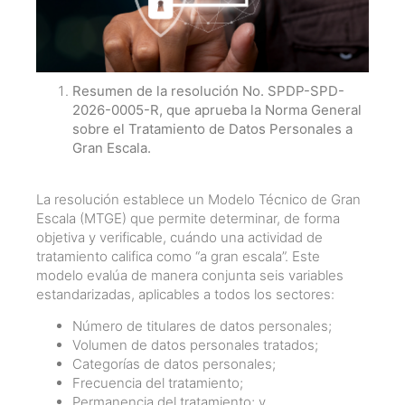
Resumen de la resolución No. SPDP-SPD-
2026-0005-R, que aprueba la Norma General
sobre el Tratamiento de Datos Personales a
Gran Escala.
La resolución establece un Modelo Técnico de Gran
Escala (MTGE) que permite determinar, de forma
objetiva y verificable, cuándo una actividad de
tratamiento califica como “a gran escala”. Este
modelo evalúa de manera conjunta seis variables
estandarizadas, aplicables a todos los sectores:
Número de titulares de datos personales;
Volumen de datos personales tratados;
Categorías de datos personales;
Frecuencia del tratamiento;
Permanencia del tratamiento; y,