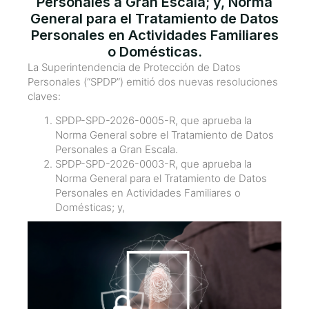
Personales a Gran Escala; y, Norma
General para el Tratamiento de Datos
Personales en Actividades Familiares
o Domésticas.
La Superintendencia de Protección de Datos
Personales (“SPDP”) emitió dos nuevas resoluciones
claves:
SPDP-SPD-2026-0005-R, que aprueba la
Norma General sobre el Tratamiento de Datos
Personales a Gran Escala.
SPDP-SPD-2026-0003-R, que aprueba la
Norma General para el Tratamiento de Datos
Personales en Actividades Familiares o
Domésticas; y,