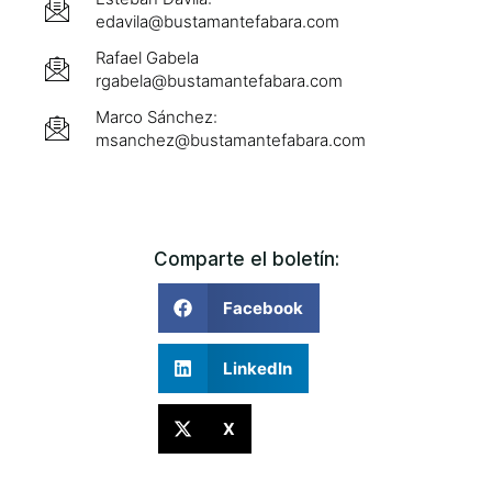
edavila@bustamantefabara.com
Rafael Gabela
rgabela@bustamantefabara.com
Marco Sánchez:
msanchez@bustamantefabara.com
Comparte el boletín:
Facebook
LinkedIn
X